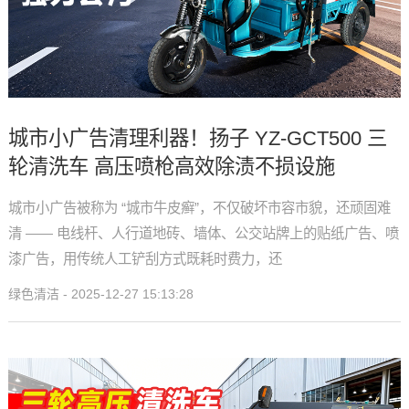
城市小广告清理利器！扬子 YZ-GCT500 三
轮清洗车 高压喷枪高效除渍不损设施
城市小广告被称为 “城市牛皮癣”，不仅破坏市容市貌，还顽固难
清 —— 电线杆、人行道地砖、墙体、公交站牌上的贴纸广告、喷
漆广告，用传统人工铲刮方式既耗时费力，还
绿色清洁 - 2025-12-27 15:13:28