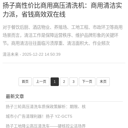
扬子高性价比商用高压清洗机：商用清洁实
力派，省钱高效双在线
对于餐饮后厨、酒店物业、养殖场、工地工程、市政环卫等商用
场景而言，清洁工作是保障运营秩序、维护品牌形象的关键环
节。商用清洁往往面临污渍厚重、清洁面积大、作业频次
清洁未来 - 2025-12-22 14:50:39
首页
上一页
1
2
3
下一页
末页
最新文章
扬子三轮高压清洗车质保政策解析：期限、核
城市小广告清理利器！扬子 YZ-GCT5
扬子工地降尘高压清洗车——硬核控尘洁场界