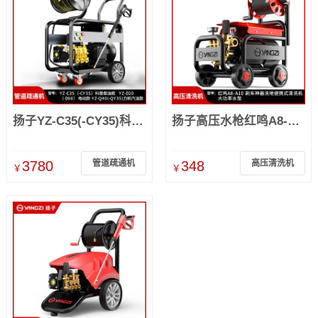
扬子YZ-C35(-CY35)科普柴油款 YZ-D20(-D98)电动款 YZ-Q40(-QY35)力帆汽油款
扬子高压水枪红鸣A8-A10便携式清洗机大功率水泵
3780
管道疏通机
348
高压清洗机
￥
￥